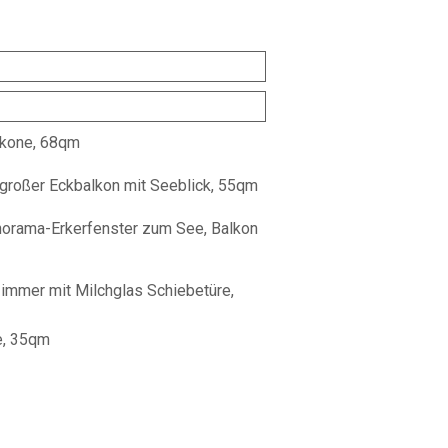
alkone, 68qm
 großer Eckbalkon mit Seeblick, 55qm
anorama-Erkerfenster zum See, Balkon
immer mit Milchglas Schiebetüre,
e, 35qm