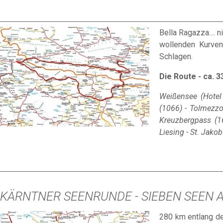
Bella Ragazza.... 
wollenden Kurven
Schlagen.
Die Route - ca. 
Weißensee (Hotel 
(1066) - Tolmezzo 
Kreuzbergpass (163
Liesing - St. Jako
KÄRNTNER SEENRUNDE - SIEBEN SEEN A
280 km entlang der