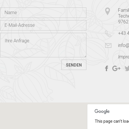
Famil
Tech
9762
+43 
info@
Impr
This page can't loa