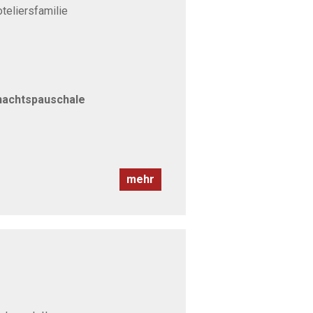
oteliersfamilie
nachtspauschale
mehr