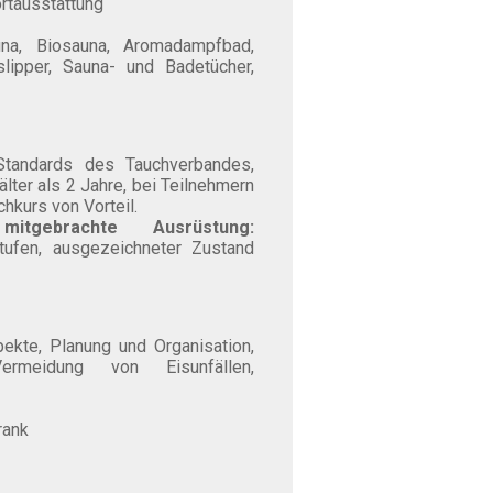
rtausstattung
una, Biosauna, Aromadampfbad,
lipper, Sauna- und Badetücher,
 Standards des Tauchverbandes,
älter als 2 Jahre, bei Teilnehmern
chkurs von Vorteil.
tgebrachte Ausrüstung:
Stufen, ausgezeichneter Zustand
ekte, Planung und Organisation,
ermeidung von Eisunfällen,
rank