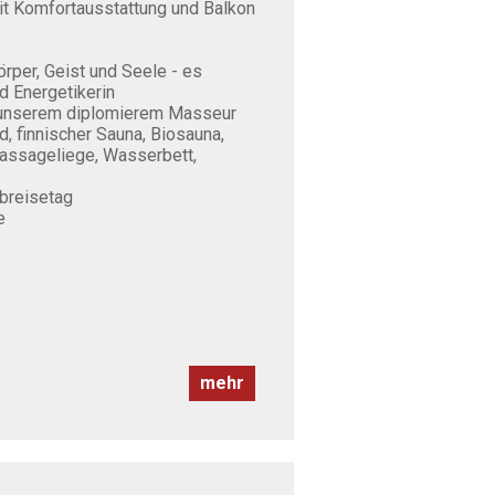
t Komfortausstattung und Balkon
rper, Geist und Seele - es
d Energetikerin
 unserem diplomierem Masseur
, finnischer Sauna, Biosauna,
assageliege, Wasserbett,
breisetag
e
mehr