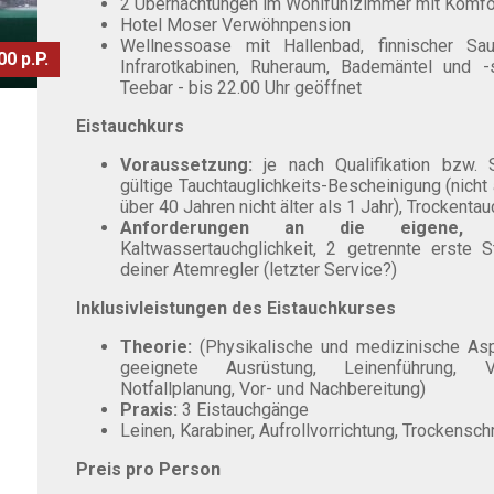
2 Übernachtungen im Wohlfühlzimmer mit Komfo
Hotel Moser Verwöhnpension
Wellnessoase mit Hallenbad, finnischer Sa
0 p.P.
Infrarotkabinen, Ruheraum, Bademäntel und -s
Teebar - bis 22.00 Uhr geöffnet
Eistauchkurs
Voraussetzung:
je nach Qualifikation bzw.
gültige Tauchtauglichkeits-Bescheinigung (nicht 
über 40 Jahren nicht älter als 1 Jahr), Trockentau
Anforderungen an die eigene, mi
Kaltwassertauchglichkeit, 2 getrennte erste 
deiner Atemregler (letzter Service?)
Inklusivleistungen des Eistauchkurses
Theorie:
(Physikalische und medizinische Asp
geeignete Ausrüstung, Leinenführung, V
Notfallplanung, Vor- und Nachbereitung)
Praxis:
3 Eistauchgänge
Leinen, Karabiner, Aufrollvorrichtung, Trockensch
Preis pro Person