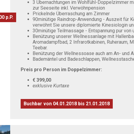
3 Übernachtungen im Wohlfühl-Doppelzimmer mi
zur Seeseite inkl. Verwöhnpension
Prickelnde Überraschung am Zimmer
0 p.P.
90minütige Raindrop-Anwendung - Auszeit für Kö
verwöhnt Sie unsere diplomierte Kinesiologin un
30minütige Teilmassage - Entspannung pur von
Benützung unserer Wellnessanlage mit Hallenbad
Aromadampfbad, 2 Infrarotkabinen, Ruheraum, M
Teebar.
Benützung der Wellnessoase auch am An- und A
Bademäntel und Badeschlappen, Wellnesstasch
Preis pro Person im Doppelzimmer:
€ 399,00
exklusive Kurtaxe
Buchbar von 04.01.2018 bis 21.01.2018